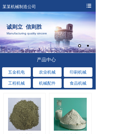
某某机械制造公司
诚则立 信则胜
Manufacturing quality sincere
产品中心
五金机电
农业机械
印刷机械
工程机械
机械配件
食品机械